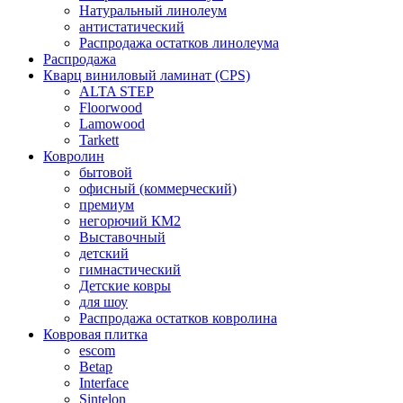
Натуральный линолеум
антистатический
Распродажа остатков линолеума
Распродажа
Кварц виниловый ламинат (CPS)
ALTA STEP
Floorwood
Lamowood
Tarkett
Ковролин
бытовой
офисный (коммерческий)
премиум
негорючий КМ2
Выставочный
детский
гимнастический
Детские ковры
для шоу
Распродажа остатков ковролина
Ковровая плитка
escom
Betap
Interface
Sintelon