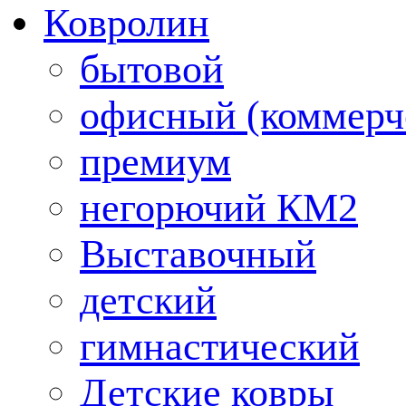
Ковролин
бытовой
офисный (коммерч
премиум
негорючий КМ2
Выставочный
детский
гимнастический
Детские ковры