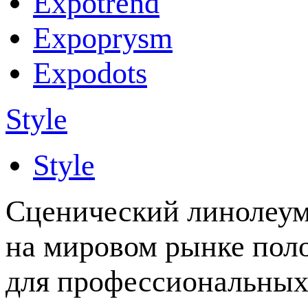
Expotrend
Expoprysm
Expodots
Style
Style
Сценический линолеум
на мировом рынке поло
для профессиональных