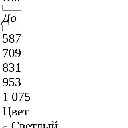
До
587
709
831
953
1 075
Цвет
Светлый