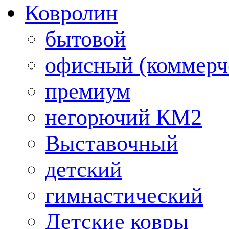
Ковролин
бытовой
офисный (коммерч
премиум
негорючий КМ2
Выставочный
детский
гимнастический
Детские ковры