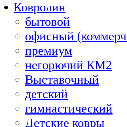
Ковролин
бытовой
офисный (коммерч
премиум
негорючий КМ2
Выставочный
детский
гимнастический
Детские ковры