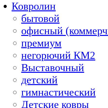
Ковролин
бытовой
офисный (коммерч
премиум
негорючий КМ2
Выставочный
детский
гимнастический
Детские ковры