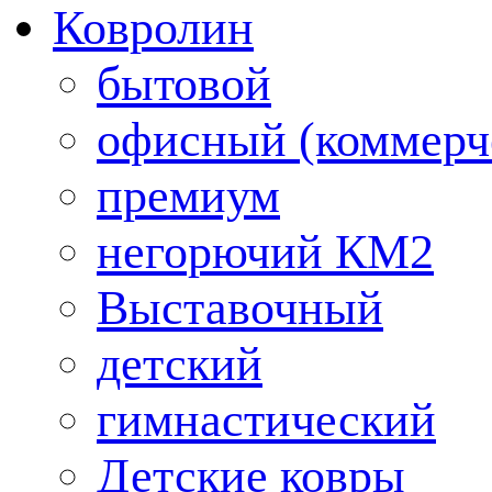
Ковролин
бытовой
офисный (коммерч
премиум
негорючий КМ2
Выставочный
детский
гимнастический
Детские ковры