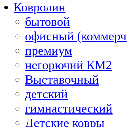
Ковролин
бытовой
офисный (коммерч
премиум
негорючий КМ2
Выставочный
детский
гимнастический
Детские ковры