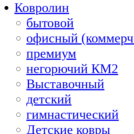
Ковролин
бытовой
офисный (коммерч
премиум
негорючий КМ2
Выставочный
детский
гимнастический
Детские ковры