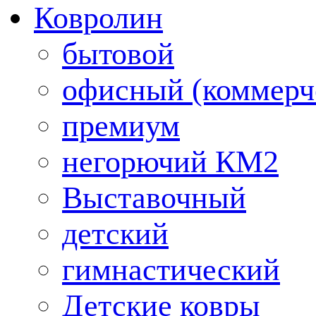
Ковролин
бытовой
офисный (коммерч
премиум
негорючий КМ2
Выставочный
детский
гимнастический
Детские ковры