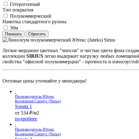
Гетерогенный
Тип покрытия
Полукоммерческий
Намотка стандартного рулона
30м
Легкое мерцание цветных "чипсов" и чистые цвета фона созда
коллекции
SIRIUS
легко выдержит нагрузку любых помещений
свойства "офисной полукоммерции" - прочность и износоустой
Оптовые цены уточняйте у менеджера!
:
Производитель:
Ютекс
Коллекция:
Сириус (Sirius)
Sonata 1
от 534 ₽/м2
подробнее
:
Производитель:
Ютекс
Коллекция:
Сириус (Sirius)