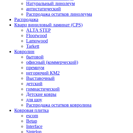
Натуральный линолеум
антистатический
Распродажа остатков линолеума
Распродажа
Кварц виниловый ламинат (CPS)
ALTA STEP
Floorwood
Lamowood
Tarkett
Ковролин
бытовой
офисный (коммерческий)
премиум
негорючий КМ2
Выставочный
детский
гимнастический
Детские ковры
для шоу
Распродажа остатков ковролина
Ковровая плитка
escom
Betap
Interface
Sintelon