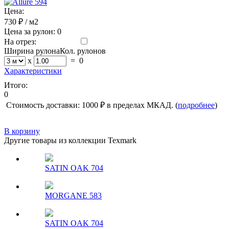
Цена:
730 ₽
/ м2
Цена за рулон:
0
На отрез:
Ширина рулона
Кол. рулонов
x
=
0
Характеристики
Итого:
0
Стоимость доставки: 1000 ₽ в пределах МКАД. (
подробнее
)
В корзину
Другие товары из коллекции Texmark
SATIN OAK 704
MORGANE 583
SATIN OAK 704