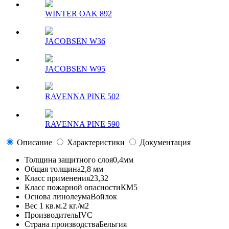
WINTER OAK 892
JACOBSEN W36
JACOBSEN W95
RAVENNA PINE 502
RAVENNA PINE 590
Описание
Характеристики
Документация
Толщина защитного слоя
0,4мм
Общая толщина
2,8 мм
Класс применения
23,32
Класс пожарной опасности
КМ5
Основа линолеума
Войлок
Вес 1 кв.м.
2 кг./м2
Производитель
IVC
Страна производства
Бельгия