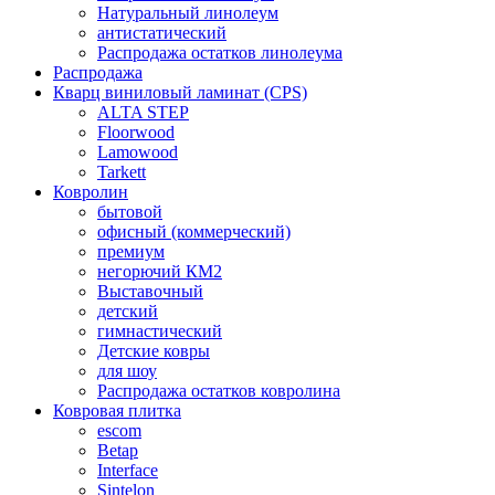
Натуральный линолеум
антистатический
Распродажа остатков линолеума
Распродажа
Кварц виниловый ламинат (CPS)
ALTA STEP
Floorwood
Lamowood
Tarkett
Ковролин
бытовой
офисный (коммерческий)
премиум
негорючий КМ2
Выставочный
детский
гимнастический
Детские ковры
для шоу
Распродажа остатков ковролина
Ковровая плитка
escom
Betap
Interface
Sintelon