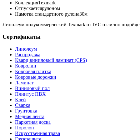
Коллекция
Texmark
Отпускается
рулоном
Намотка стандартного рулона
30м
Линолеум полукоммерческий Texmark от IVC отлично подойдет 
Сертификаты
Линолеум
Распродажа
Кварц виниловый ламинат (CPS)
Ковролин
Ковровая плитка
Ковровые дорожки
Ламинат
Виниловый пол
Плинтус ПВХ
Клей
Сварка
Грунтовка
Медная лента
Паркетная доска
Поролон
Искусственная трава
Грязезащита