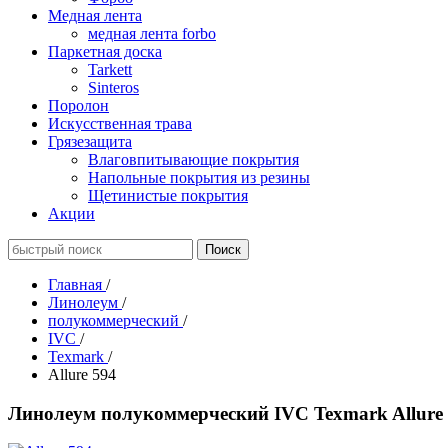
Медная лента
медная лента forbo
Паркетная доска
Tarkett
Sinteros
Поролон
Искусственная трава
Грязезащита
Влаговпитывающие покрытия
Напольные покрытия из резины
Щетинистые покрытия
Акции
Главная
/
Линолеум
/
полукоммерческий
/
IVC
/
Texmark
/
Allure 594
Линолеум полукоммерческий IVC Texmark Allure