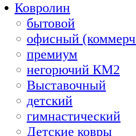
Ковролин
бытовой
офисный (коммерч
премиум
негорючий КМ2
Выставочный
детский
гимнастический
Детские ковры