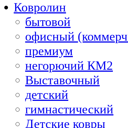
Ковролин
бытовой
офисный (коммерч
премиум
негорючий КМ2
Выставочный
детский
гимнастический
Детские ковры