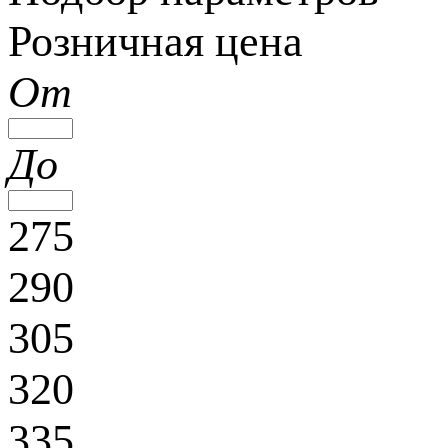
Розничная цена
От
До
275
290
305
320
335