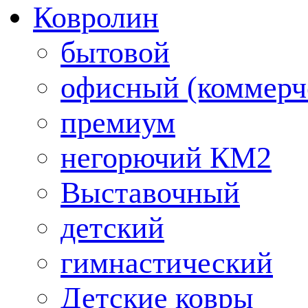
Ковролин
бытовой
офисный (коммерч
премиум
негорючий КМ2
Выставочный
детский
гимнастический
Детские ковры