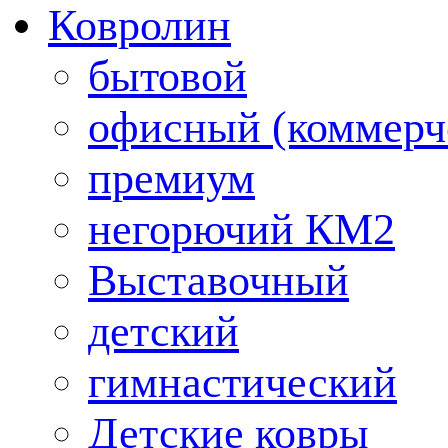
Ковролин
бытовой
офисный (коммерч
премиум
негорючий КМ2
Выставочный
детский
гимнастический
Детские ковры