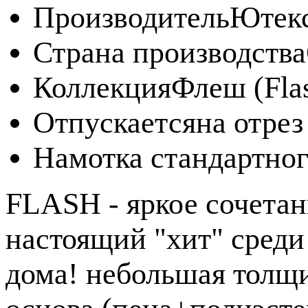
Производитель
Ютек
Страна производства
Коллекция
Флеш (Fla
Отпускается
на отрез
Намотка стандартног
FLASH - яркое сочетан
настоящий "хит" сред
дома! небольшая толщ