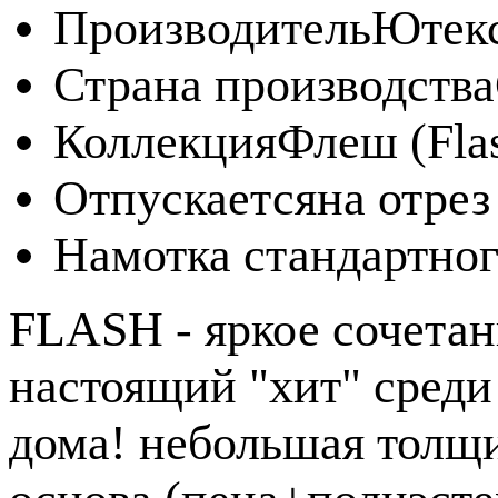
Производитель
Ютек
Страна производства
Коллекция
Флеш (Fla
Отпускается
на отрез
Намотка стандартног
FLASH - яркое сочетан
настоящий "хит" сред
дома! небольшая толщ