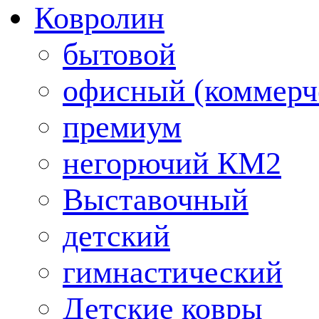
Ковролин
бытовой
офисный (коммерч
премиум
негорючий КМ2
Выставочный
детский
гимнастический
Детские ковры