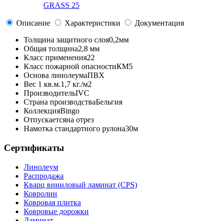
GRASS 25
Описание
Характеристики
Документация
Толщина защитного слоя
0,2мм
Общая толщина
2,8 мм
Класс применения
22
Класс пожарной опасности
КМ5
Основа линолеума
ПВХ
Вес 1 кв.м.
1,7 кг./м2
Производитель
IVC
Страна производства
Бельгия
Коллекция
Bingo
Отпускается
на отрез
Намотка стандартного рулона
30м
Сертификаты
Линолеум
Распродажа
Кварц виниловый ламинат (CPS)
Ковролин
Ковровая плитка
Ковровые дорожки
Ламинат