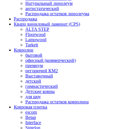
Натуральный линолеум
антистатический
Распродажа остатков линолеума
Распродажа
Кварц виниловый ламинат (CPS)
ALTA STEP
Floorwood
Lamowood
Tarkett
Ковролин
бытовой
офисный (коммерческий)
премиум
негорючий КМ2
Выставочный
детский
гимнастический
Детские ковры
для шоу
Распродажа остатков ковролина
Ковровая плитка
escom
Betap
Interface
Sintelon