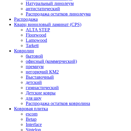
Натуральный линолеум
антистатический
Распродажа остатков линолеума
Распродажа
Кварц виниловый ламинат (CPS)
ALTA STEP
Floorwood
Lamowood
Tarkett
Ковролин
бытовой
офисный (коммерческий)
премиум
негорючий КМ2
Выставочный
детский
гимнастический
Детские ковры
для шоу
Распродажа остатков ковролина
Ковровая плитка
escom
Betap
Interface
Sintelon