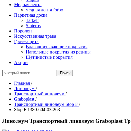
Медная лента
медная лента forbo
Паркетная доска
Tarkett
Sinteros
Поролон
Искусственная трава
Грязезащита
Влаговпитывающие покрытия
Напольные покрытия из резины
Щетинистые покрытия
Акции
Главная
/
Линолеум
/
Транспортный линолеум
/
Graboplast
/
Транспортный линолеум Stop F
/
Stop F 1380-604-03-263
Линолеум Транспортный линолеум Graboplast Тра