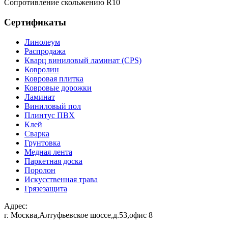
Сопротивление скольжению R10
Сертификаты
Линолеум
Распродажа
Кварц виниловый ламинат (CPS)
Ковролин
Ковровая плитка
Ковровые дорожки
Ламинат
Виниловый пол
Плинтус ПВХ
Клей
Сварка
Грунтовка
Медная лента
Паркетная доска
Поролон
Искусственная трава
Грязезащита
Адрес:
г. Москва,Алтуфьевское шоссе,д.53,офис 8