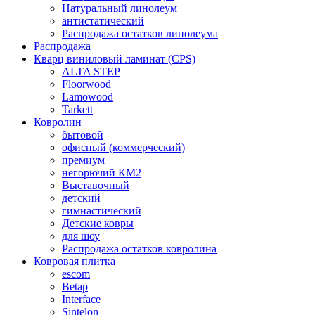
Натуральный линолеум
антистатический
Распродажа остатков линолеума
Распродажа
Кварц виниловый ламинат (CPS)
ALTA STEP
Floorwood
Lamowood
Tarkett
Ковролин
бытовой
офисный (коммерческий)
премиум
негорючий КМ2
Выставочный
детский
гимнастический
Детские ковры
для шоу
Распродажа остатков ковролина
Ковровая плитка
escom
Betap
Interface
Sintelon